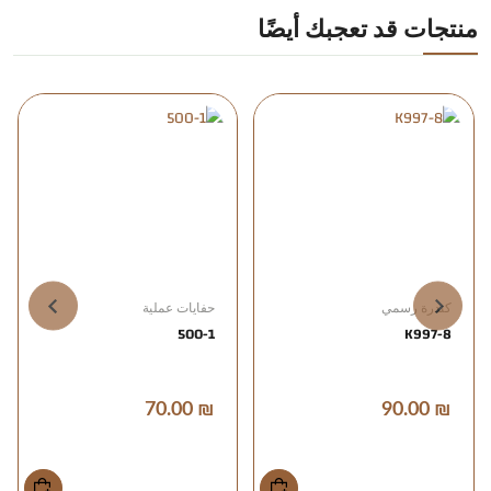
منتجات قد تعجبك أيضًا
ي
حفايات عملية
كندرة اليجنت
800-A
500-1
₪ 100.00
₪ 70.00