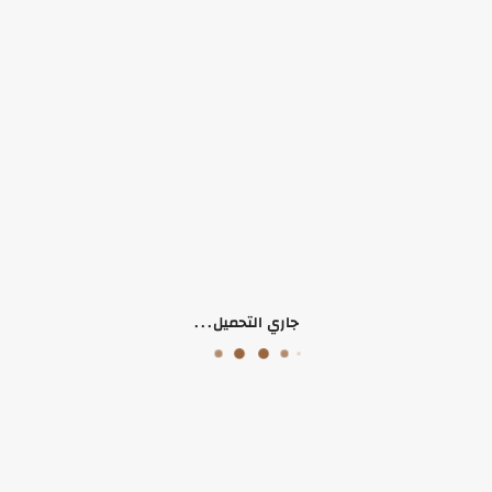
كندرة للصبايا سبور متوفرة من نمرة 36-41
منتجات ذات صلة
جاري التحميل...