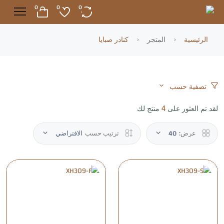
0
0
0
الرئيسية
المتجر
كنادر صبايا
تصفية حسب
لقد تم العثور على
منتج لك
4
عرض:
40
ترتيب حسب
الافتراضي