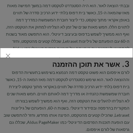
ובבתי הוצאה לאור. הוא היה הסטנדרט לטקסט דמה במשך חמישה מאות
מאז שהמאה ה-15, כאשר בית דפוס בלתי ידוע הרכיב סדרה של תווים
באופן אקראי מתוך טקסט, כדי ליצור חוברת המשמשת כמדריך דמה
לתווים הללו. חמש מאות שנים של זמן לא הצליחו למחוק את הטקסט הזה,
ואף הוא ממשיך לשמש בדפוס ובעיצוב דיגיטלי. הוא התפשט מאוד בשנות
ה-60 עם הופעתם של גיליונות Letraset, שכללו קטעים מהטקסט, וחזר
להתפשט לאחרונה עם הופעתם של תוכנות פרסום דיגיטלי כמו Aldus
PageMaker, אשר כללו גם גרסאות של טקסט לורם איפסום.
3. אשר את תוכן ההזמנה
לורם איפסום הוא פשוט טקסט דמה הנמצא בשימוש בתעשיות הדפוס
וההוצאה לאור. הוא שימש כסטנדרט לטקסט דמה מאז המאה ה-15, כאשר
בית דפוס בלתי ידוע הרכיב סדרה של תווים באקראי מתוך טקסט ליצירת
חוברת שמשמשת כהנחיה או מדריך דמה לאותם תווים. חמש מאות שנים
לא הצליחו להעלים את הטקסט הזה, ואף הוא ממשיך לשמש בצורתו
המקורית בהדפסה ובסידור דיגיטלי. בשנות ה-60, הופעתם של גיליונות
Letraset, שהכילו קטעים מהטקסט, הפיצה אותו מחדש, וחזר להתפשט שוב
עם הופעת תוכנות הפרסום הדיגיטלי כמו Aldus PageMaker, שכללו גם
גרסאות של לורם איפסום.