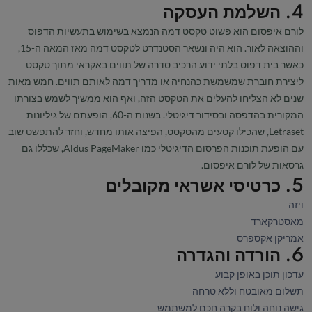
4. השלמת העסקה
לורם איפסום הוא פשוט טקסט דמה הנמצא בשימוש בתעשיות הדפוס
וההוצאה לאור. הוא היה ונשאר הסטנדרט לטקסט דמה מאז המאה ה-15,
כאשר בית דפוס בלתי ידוע הרכיב סדרה של תווים באקראי מתוך טקסט
ליצירת חוברת שמשמשת כהנחיה או מדריך דמה לאותם תווים. חמש מאות
שנים לא הצליחו להעלים את הטקסט הזה, ואף הוא ממשיך לשמש בצורתו
המקורית בהדפסה ובסידור דיגיטלי. בשנות ה-60, הופעתם של גיליונות
Letraset, שהכילו קטעים מהטקסט, הפיצה אותו מחדש, וחזר להתפשט שוב
עם הופעת תוכנות הפרסום הדיגיטלי כמו Aldus PageMaker, שכללו גם
גרסאות של לורם איפסום.
5. כרטיסי אשראי מקובלים
ויזה
מאסטרקארד
אמריקן אקספרס
6. הורדה והגדרה
עדכון תוכן באופן קבוע
תשלום מאובטח וללא טרחה
גישה נוחה ולוח בקרה חכם למשתמש