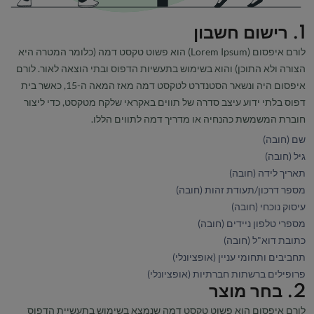
1. רישום חשבון
לורם איפסום (Lorem Ipsum) הוא פשוט טקסט דמה (כלומר המטרה היא
הצורה ולא התוכן) והוא בשימוש בתעשיות הדפוס ובתי הוצאה לאור. לורם
איפסום היה ונשאר הסטנדרט לטקסט דמה מאז המאה ה-15, כאשר בית
דפוס בלתי ידוע עיצב סדרה של תווים באקראי שלקח מטקסט, כדי ליצור
חוברת המשמשת כהנחיה או מדריך דמה לתווים הללו.
שם (חובה)
גיל (חובה)
תאריך לידה (חובה)
מספר דרכון/תעודת זהות (חובה)
עיסוק נוכחי (חובה)
מספרי טלפון ניידים (חובה)
כתובת דוא"ל (חובה)
תחביבים ותחומי עניין (אופציונלי)
פרופילים ברשתות חברתיות (אופציונלי)
2. בחר מוצר
לורם איפסום הוא פשוט טקסט דמה שנמצא בשימוש בתעשיית הדפוס