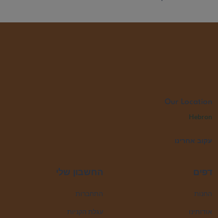
Our Location
Hebron
עקוב אחרינו
דפים
החשבון שלי
החנות
התחברות
אודותינו
עגלת הקניות